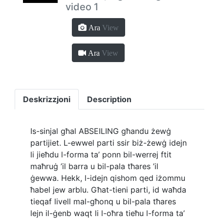
video 1
Ara
View
Ara
View
Deskrizzjoni
Description
Is-sinjal għal ABSEILING għandu żewġ
partijiet. L-ewwel parti ssir biż-żewġ idejn
li jieħdu l-forma ta’ ponn bil-werrej ftit
maħruġ ’il barra u bil-pala tħares ’il
ġewwa. Hekk, l-idejn qishom qed iżommu
ħabel jew arblu. Għat-tieni parti, id waħda
tieqaf livell mal-għonq u bil-pala tħares
lejn il-ġenb waqt li l-oħra tieħu l-forma ta’