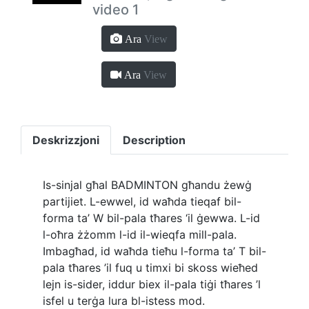
video 1
Ara
View
Ara
View
Deskrizzjoni
Description
Is-sinjal għal BADMINTON għandu żewġ
partijiet. L-ewwel, id waħda tieqaf bil-
forma ta’ W bil-pala tħares ‘il ġewwa. L-id
l-oħra żżomm l-id il-wieqfa mill-pala.
Imbagħad, id waħda tieħu l-forma ta’ T bil-
pala tħares ’il fuq u timxi bi skoss wieħed
lejn is-sider, iddur biex il-pala tiġi tħares ’l
isfel u terġa lura bl-istess mod.