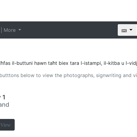
 | More
as il-buttuni hawn taħt biex tara l-istampi, il-kitba u l-vid
e butttons below to view the photographs, signwriting and v
 1
 and
a
View