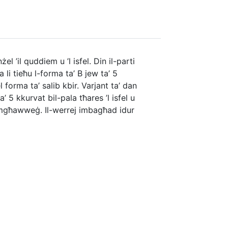
l ’il quddiem u ’l isfel. Din il-parti
a li tieħu l-forma ta’ B jew ta’ 5
 forma ta’ salib kbir. Varjant ta’ dan
’ 5 kkurvat bil-pala tħares ’l isfel u
 1 mgħawweġ. Il-werrej imbagħad idur