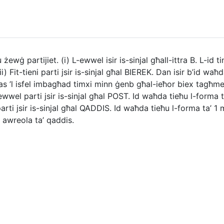
 partijiet. (i) L-ewwel isir is-sinjal għall-ittra B. L-id tinże
) Fit-tieni parti jsir is-sinjal għal BIEREK. Dan isir b’id waħd
-ras ’l isfel imbagħad timxi minn ġenb għal-ieħor biex tagħmel
ewwel parti jsir is-sinjal għal POST. Id waħda tieħu l-forma ta
 parti jsir is-sinjal għal QADDIS. Id waħda tieħu l-forma ta’
ġi awreola ta’ qaddis.