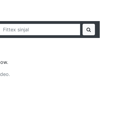
jow.
ideo.