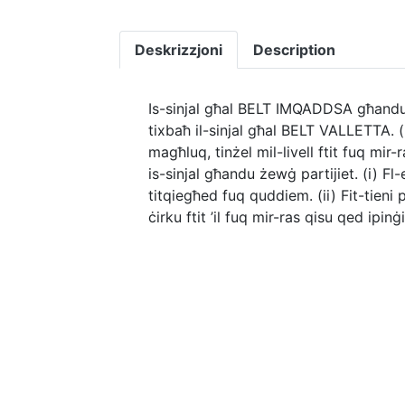
Deskrizzjoni
Description
Is-sinjal għal BELT IMQADDSA għandu żewġ
tixbaħ il-sinjal għal BELT VALLETTA. (ii
magħluq, tinżel mil-livell ftit fuq mir
is-sinjal għandu żewġ partijiet. (i) Fl-
titqiegħed fuq quddiem. (ii) Fit-tieni
ċirku ftit ’il fuq mir-ras qisu qed ipin