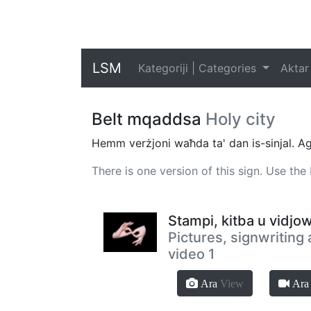
LSM
Kategoriji | Categories
Aktar
Belt mqaddsa
Holy city
Hemm verżjoni waħda ta' dan is-sinjal. Agħf
There is one version of this sign. Use th
Stampi, kitba u vidjow
Pictures, signwriting
video 1
Ara
View
Ar