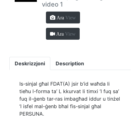
video 1
Ara
View
Ara
View
Deskrizzjoni
Description
Is-sinjal għal FDAT(A) jsir b’id waħda li
tieħu l-forma ta’ L kkurvat li timxi ’l fuq sa’
fuq il-ġenb tar-ras imbagħad iddur u tinżel
’l isfel mal-ġenb bħal fis-sinjal għal
PERSUNA.