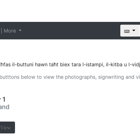
 | More
as il-buttuni hawn taħt biex tara l-istampi, il-kitba u l-vid
e butttons below to view the photographs, signwriting and v
 1
 and
a
View