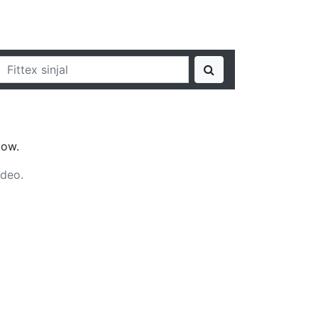
jow.
ideo.