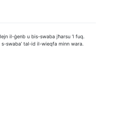
 lejn il-ġenb u bis-swaba jħarsu ’l fuq.
su s-swaba’ tal-id il-wieqfa minn wara.