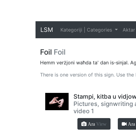
LSM
Kategoriji | Categories
Aktar
Foil
Foil
Hemm verżjoni waħda ta' dan is-sinjal. Agħf
There is one version of this sign. Use th
Stampi, kitba u vidjow
Pictures, signwriting
video 1
Ara
View
Ar