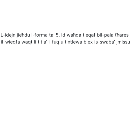
. L-idejn jieħdu l-forma ta’ 5. Id waħda tieqaf bil-pala tħares
 il-wieqfa waqt li titla’ ’l fuq u tintlewa biex is-swaba’ jmis