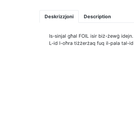
Deskrizzjoni
Description
Is-sinjal għal FOIL isir biż-żewġ idejn
L-id l-oħra tiżżerżaq fuq il-pala tal-id