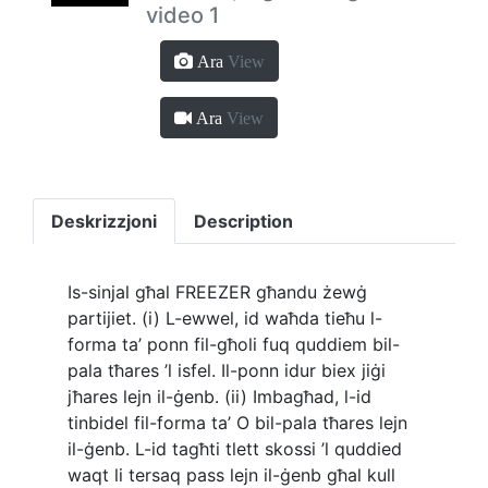
video 1
Ara
View
Ara
View
Deskrizzjoni
Description
Is-sinjal għal FREEZER għandu żewġ
partijiet. (i) L-ewwel, id waħda tieħu l-
forma ta’ ponn fil-għoli fuq quddiem bil-
pala tħares ’l isfel. Il-ponn idur biex jiġi
jħares lejn il-ġenb. (ii) Imbagħad, l-id
tinbidel fil-forma ta’ O bil-pala tħares lejn
il-ġenb. L-id tagħti tlett skossi ’l quddied
waqt li tersaq pass lejn il-ġenb għal kull