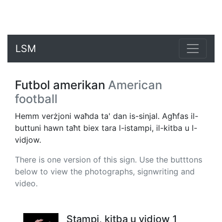
LSM
Futbol amerikan
American
football
Hemm verżjoni waħda ta' dan is-sinjal. Agħfas il-
buttuni hawn taħt biex tara l-istampi, il-kitba u l-
vidjow.
There is one version of this sign. Use the butttons
below to view the photographs, signwriting and
video.
Stampi, kitba u vidjow 1