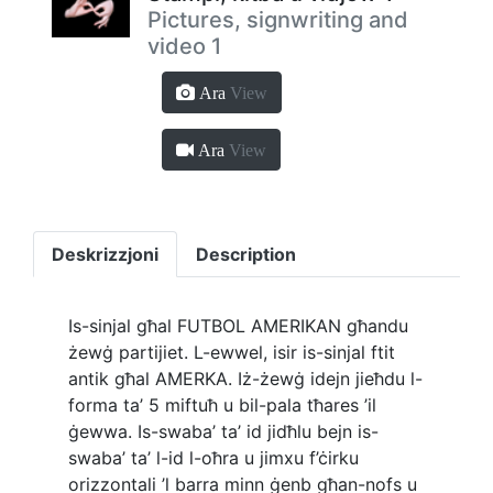
Pictures, signwriting and
video 1
Ara
View
Ara
View
Deskrizzjoni
Description
Is-sinjal għal FUTBOL AMERIKAN għandu
żewġ partijiet. L-ewwel, isir is-sinjal ftit
antik għal AMERKA. Iż-żewġ idejn jieħdu l-
forma ta’ 5 miftuħ u bil-pala tħares ’il
ġewwa. Is-swaba’ ta’ id jidħlu bejn is-
swaba’ ta’ l-id l-oħra u jimxu f’ċirku
orizzontali ’l barra minn ġenb għan-nofs u