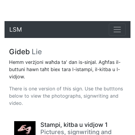
LSM
Gideb
Lie
Hemm verżjoni waħda ta' dan is-sinjal. Agħfas il-
buttuni hawn taħt biex tara l-istampi, il-kitba u l-
vidjow.
There is one version of this sign. Use the butttons
below to view the photographs, signwriting and
video.
Stampi, kitba u vidjow 1
Pictures, signwriting and