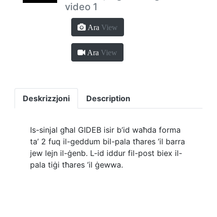
video 1
Ara
View
Ara
View
Deskrizzjoni
Description
Is-sinjal għal GIDEB isir b’id waħda forma
ta’ 2 fuq il-geddum bil-pala tħares ’il barra
jew lejn il-ġenb. L-id iddur fil-post biex il-
pala tiġi tħares ’il ġewwa.