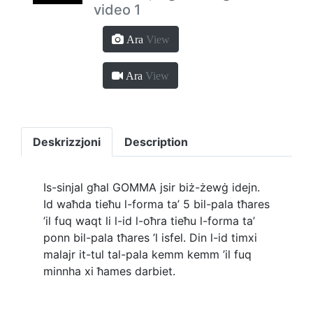
video 1
Ara
View
Ara
View
Deskrizzjoni
Description
Is-sinjal għal GOMMA jsir biż-żewġ idejn.
Id waħda tieħu l-forma ta’ 5 bil-pala tħares
’il fuq waqt li l-id l-oħra tieħu l-forma ta’
ponn bil-pala tħares ’l isfel. Din l-id timxi
malajr it-tul tal-pala kemm kemm ’il fuq
minnha xi ħames darbiet.