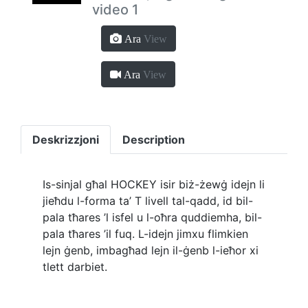
video 1
Ara
View
Ara
View
Deskrizzjoni
Description
Is-sinjal għal HOCKEY isir biż-żewġ idejn li
jieħdu l-forma ta’ T livell tal-qadd, id bil-
pala tħares ’l isfel u l-oħra quddiemha, bil-
pala tħares ’il fuq. L-idejn jimxu flimkien
lejn ġenb, imbagħad lejn il-ġenb l-ieħor xi
tlett darbiet.