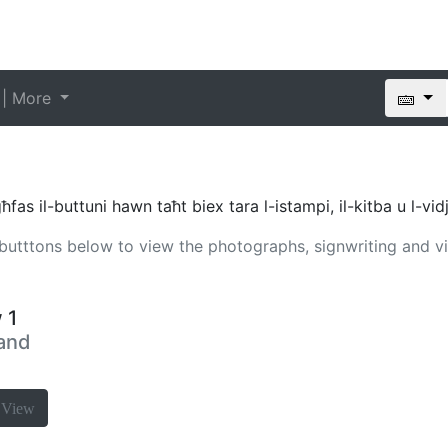
 | More
as il-buttuni hawn taħt biex tara l-istampi, il-kitba u l-vid
e butttons below to view the photographs, signwriting and v
 1
 and
a
View