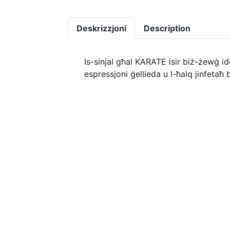
Deskrizzjoni
Description
Is-sinjal għal KARATE isir biż-żewġ ide
espressjoni ġellieda u l-ħalq jinfetaħ 