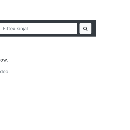
jow.
ideo.