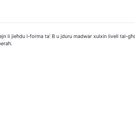
jn li jieħdu l-forma ta’ B u jduru madwar xulxin livell tal-għo
beraħ.