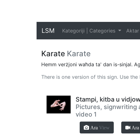
LSM
Kategoriji | Categories
Aktar
Karate
Karate
Hemm verżjoni waħda ta' dan is-sinjal. Agħf
There is one version of this sign. Use th
Stampi, kitba u vidjow
Pictures, signwriting
video 1
Ara
View
Ar