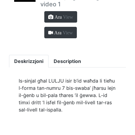
video 1
Ara
View
Ara
View
Deskrizzjoni
Description
Is-sinjal għal LULJU isir b’id waħda li tieħu
l-forma tan-numru 7 bis-swaba’ jħarsu lejn
il-ġenb u bil-pala tħares ’il ġewwa. L-id
timxi dritt ’l isfel fil-ġenb mil-livell tar-ras
sal-livell tal-ispalla.