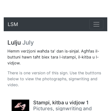
LSM
Lulju
July
Hemm verżjoni waħda ta' dan is-sinjal. Agħfas il-
buttuni hawn taħt biex tara l-istampi, il-kitba u l-
vidjow.
There is one version of this sign. Use the butttons
below to view the photographs, signwriting and
video.
Stampi, kitba u vidjow 1
Pictures, signwriting and