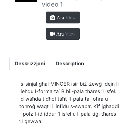
video 1
Ara
View
Ara
View
Deskrizzjoni
Description
Is-sinjal għal MINCER isir biż-żewġ idejn li
jieħdu l-forma ta’ B bil-pala tħares ’l isfel.
Id waħda tidħol taħt il-pala tal-oħra u
toħroġ waqt li jinfidu s-swaba’. Kif jgħaddi
l-polz l-id iddur ’l isfel u l-pala tiġi tħares
’il ġewwa.