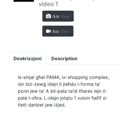
video 1
Ara
View
Ara
View
Deskrizzjoni
Description
Is-sinjal għal PAMA, ix-shopping complex,
isir biż-żewġ idejn li jieħdu l-forma ta’
ponn jew ta’ A bil-pala ta’id tħares lejn il-
pala l-oħra. L-idejn jolqtu ’l xulxin ħafif xi
tlett darbiet jew iżjed.