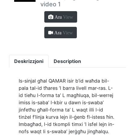
video 1
Ara
View
Ara
View
Deskrizzjoni
Description
Is-sinjal għal QAMAR isir b’id waħda bil-
pala tal-id tħares ’l barra livell mar-ras. L-
id tieħu l-forma ta’ L magħluqa, bil-werrej
imiss is-saba’ l-kbir u dawn is-swaba’
jinfetħu għall-forma ta’ L waqt illi l-id
tinżel f’linja kurva lejn il-ġenb fl-istess ħin.
Imbagħad, l-id tkompli timxi ’l isfel lejn in-
nofs waqt li s-swaba’ jerġgħu jingħalqu.