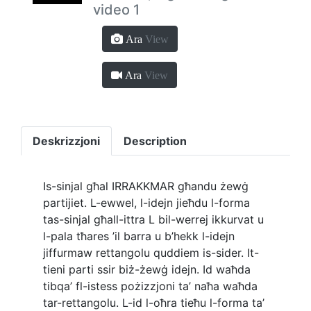
video 1
Ara
View
Ara
View
Deskrizzjoni
Description
Is-sinjal għal IRRAKKMAR għandu żewġ
partijiet. L-ewwel, l-idejn jieħdu l-forma
tas-sinjal għall-ittra L bil-werrej ikkurvat u
l-pala tħares ’il barra u b’hekk l-idejn
jiffurmaw rettangolu quddiem is-sider. It-
tieni parti ssir biż-żewġ idejn. Id waħda
tibqa’ fl-istess pożizzjoni ta’ naħa waħda
tar-rettangolu. L-id l-oħra tieħu l-forma ta’