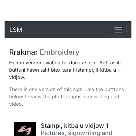
LSM
Rrakmar
Embroidery
Hemm verżjoni waħda ta' dan is-sinjal. Agħfas il-
buttuni hawn taħt biex tara l-istampi, il-kitba u l-
vidjow.
There is one version of this sign. Use the butttons
below to view the photographs, signwriting and
video.
Stampi, kitba u vidjow 1
Pictures, signwriting and