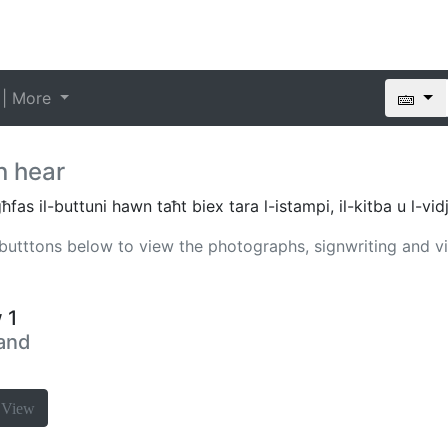
 | More
n hear
as il-buttuni hawn taħt biex tara l-istampi, il-kitba u l-vid
e butttons below to view the photographs, signwriting and v
 1
 and
a
View