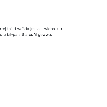
ej ta’ id waħda jmiss il-widna. (ii)
uq u bil-pala tħares ’il ġewwa.