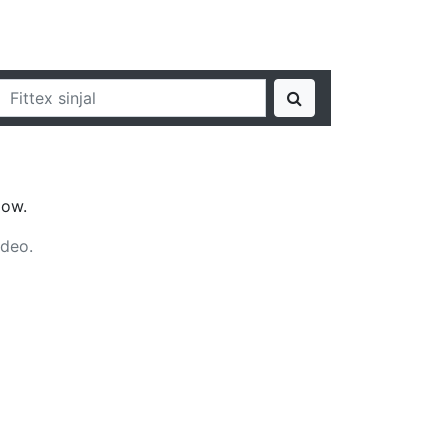
jow.
ideo.