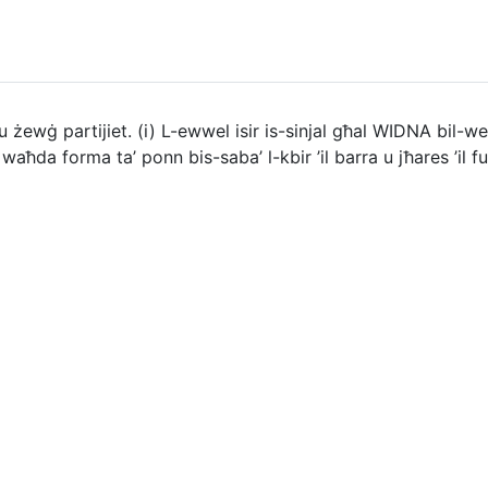
żewġ partijiet. (i) L-ewwel isir is-sinjal għal WIDNA bil-werr
waħda forma ta’ ponn bis-saba’ l-kbir ’il barra u jħares ’il f