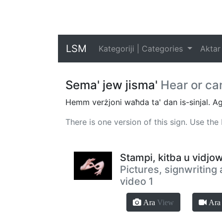
LSM
Kategoriji | Categories
Aktar
Sema' jew jisma'
Hear or ca
Hemm verżjoni waħda ta' dan is-sinjal. Agħf
There is one version of this sign. Use th
Stampi, kitba u vidjow
Pictures, signwriting
video 1
Ara
View
Ar