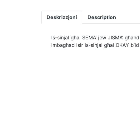
Deskrizzjoni
Description
Is-sinjal għal SEMA’ jew JISMA’ għandu 
Imbagħad isir is-sinjal għal OKAY b’id 