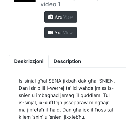
video 1
Ara
View
Ara
View
Deskrizzjoni
Description
Is-sinjal għal SENA jixbaħ dak għal SNIEN.
Dan isir billi l-werrej ta’ id waħda jmiss is-
snien u imbagħad jersaq ’il quddiem. Tul
is-sinjal, ix-xufftejn jisseparaw mingħajr
ma jinfetaħ il-ħalq. Dan għaliex il-ħoss tal-
kliem ‘snin’ u ‘snien’ jixxiebħu.