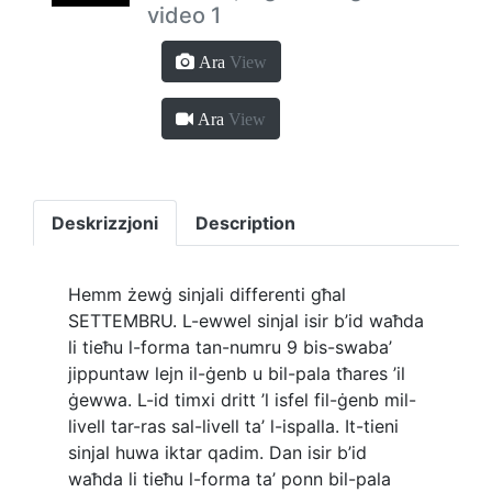
video 1
Ara
View
Ara
View
Deskrizzjoni
Description
Hemm żewġ sinjali differenti għal
SETTEMBRU. L-ewwel sinjal isir b’id waħda
li tieħu l-forma tan-numru 9 bis-swaba’
jippuntaw lejn il-ġenb u bil-pala tħares ’il
ġewwa. L-id timxi dritt ’l isfel fil-ġenb mil-
livell tar-ras sal-livell ta’ l-ispalla. It-tieni
sinjal huwa iktar qadim. Dan isir b’id
waħda li tieħu l-forma ta’ ponn bil-pala