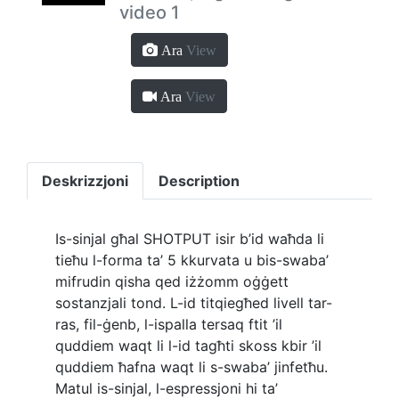
video 1
Ara
View
Ara
View
Deskrizzjoni
Description
Is-sinjal għal SHOTPUT isir b’id waħda li
tieħu l-forma ta’ 5 kkurvata u bis-swaba’
mifrudin qisha qed iżżomm oġġett
sostanzjali tond. L-id titqiegħed livell tar-
ras, fil-ġenb, l-ispalla tersaq ftit ’il
quddiem waqt li l-id tagħti skoss kbir ’il
quddiem ħafna waqt li s-swaba’ jinfetħu.
Matul is-sinjal, l-espressjoni hi ta’