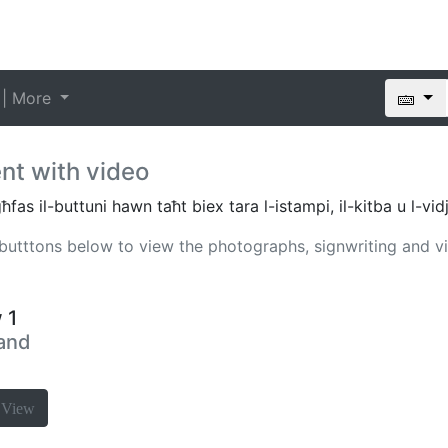
 | More
nt with video
as il-buttuni hawn taħt biex tara l-istampi, il-kitba u l-vid
e butttons below to view the photographs, signwriting and v
 1
 and
a
View