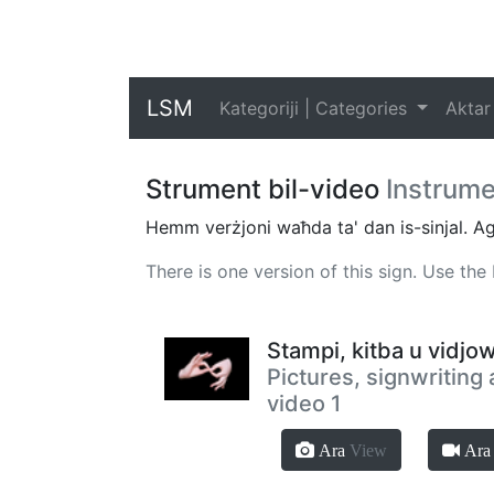
LSM
Kategoriji | Categories
Aktar
Strument bil-video
Instrume
Hemm verżjoni waħda ta' dan is-sinjal. Agħf
There is one version of this sign. Use th
Stampi, kitba u vidjow
Pictures, signwriting
video 1
Ara
View
Ar