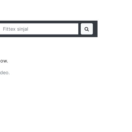
jow.
ideo.