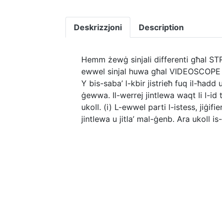
Deskrizzjoni
Description
Hemm żewġ sinjali differenti għal 
ewwel sinjal huwa għal VIDEOSCOPE ORA
Y bis-saba’ l-kbir jistrieħ fuq il-ħadd 
ġewwa. Il-werrej jintlewa waqt li l-id 
ukoll. (i) L-ewwel parti l-istess, jiġifi
jintlewa u jitla’ mal-ġenb. Ara ukoll 