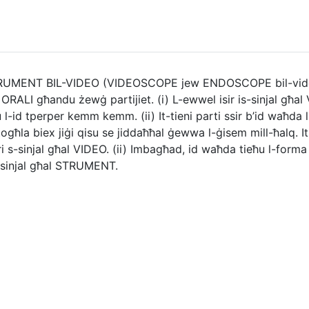
STRUMENT BIL-VIDEO (VIDEOSCOPE jew ENDOSCOPE bil-video)
LI għandu żewġ partijiet. (i) L-ewwel isir is-sinjal għal V
u l-id tperper kemm kemm. (ii) It-tieni parti ssir b’id waħda li 
togħla biex jiġi qisu se jiddaħħal ġewwa l-ġisem mill-ħalq. It
eri s-sinjal għal VIDEO. (ii) Imbagħad, id waħda tieħu l-forma ta
is-sinjal għal STRUMENT.