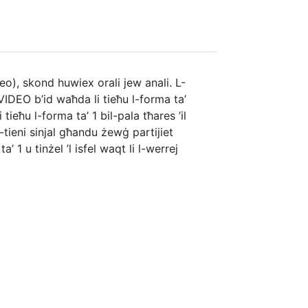
, skond huwiex orali jew anali. L-
IDEO b’id waħda li tieħu l-forma ta’
tieħu l-forma ta’ 1 bil-pala tħares ’il
-tieni sinjal għandu żewġ partijiet
’ 1 u tinżel ’l isfel waqt li l-werrej