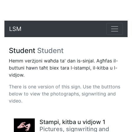
LSM
Student
Student
Hemm verżjoni waħda ta' dan is-sinjal. Agħfas il-
buttuni hawn taħt biex tara l-istampi, il-kitba u l-
vidjow.
There is one version of this sign. Use the butttons
below to view the photographs, signwriting and
video.
Stampi, kitba u vidjow 1
Pictures, signwriting and