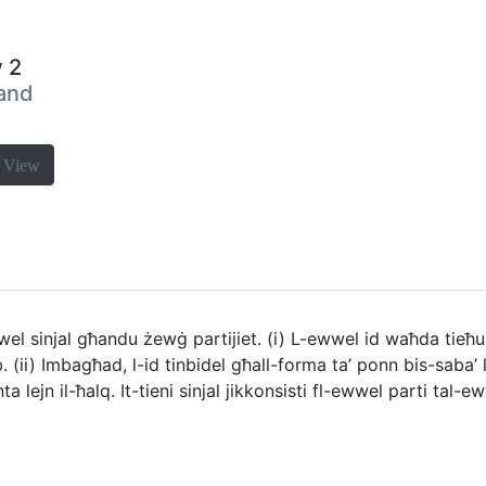
w 2
 and
a
View
 sinjal għandu żewġ partijiet. (i) L-ewwel id waħda tieħu l
. (ii) Imbagħad, l-id tinbidel għall-forma ta’ ponn bis-saba’ l
nta lejn il-ħalq. It-tieni sinjal jikkonsisti fl-ewwel parti tal-ew