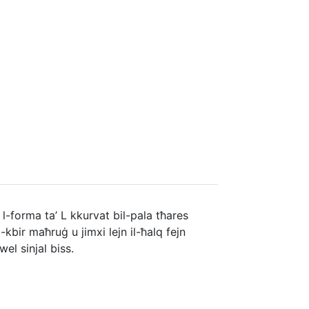
-forma ta’ L kkurvat bil-pala tħares
-kbir maħruġ u jimxi lejn il-ħalq fejn
wel sinjal biss.