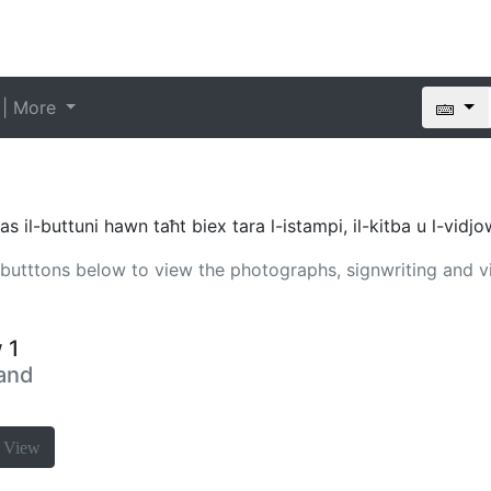
 | More
as il-buttuni hawn taħt biex tara l-istampi, il-kitba u l-vidjo
e butttons below to view the photographs, signwriting and v
 1
 and
a
View