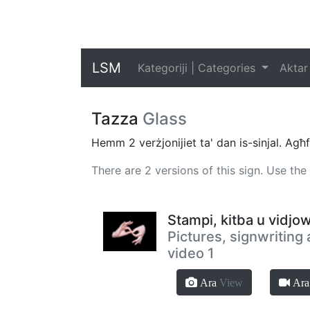
LSM
Kategoriji | Categories
Aktar
Tazza
Glass
Hemm 2 verżjonijiet ta' dan is-sinjal. Agħf
There are 2 versions of this sign. Use th
Stampi, kitba u vidjow
Pictures, signwriting
video 1
Ara
View
Ar