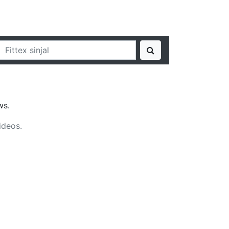
ws.
ideos.