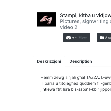
Stampi, kitba u vidjo
Pictures, signwriting
video 2
Ara
View
Ar
Deskrizzjoni
Description
Hemm żewġ sinjali għal TAZZA. L-ewwel
’il barra u titqiegħed quddiem fil-ġenb
jintlewa ftit lura bis-saba’ l-kbir jippo