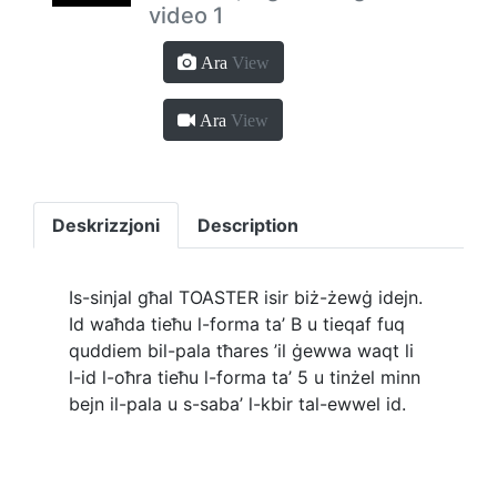
video 1
Ara
View
Ara
View
Deskrizzjoni
Description
Is-sinjal għal TOASTER isir biż-żewġ idejn.
Id waħda tieħu l-forma ta’ B u tieqaf fuq
quddiem bil-pala tħares ’il ġewwa waqt li
l-id l-oħra tieħu l-forma ta’ 5 u tinżel minn
bejn il-pala u s-saba’ l-kbir tal-ewwel id.