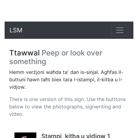
LSM
Ttawwal
Peep or look over
something
Hemm verżjoni waħda ta' dan is-sinjal. Agħfas il-
buttuni hawn taħt biex tara l-istampi, il-kitba u l-
vidjow.
There is one version of this sign. Use the butttons
below to view the photographs, signwriting and
video.
Stampi, kitba u vidjow 1