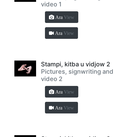
video 1
Ara
View
Ara
View
Stampi, kitba u vidjow 2
Pictures, signwriting and
video 2
Ara
View
Ara
View