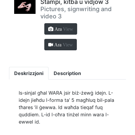
Stampi, kitba u vidjow 3
Pictures, signwriting and
video 3
Ara
View
Ara
View
Deskrizzjoni
Description
Is-sinjal għal WARA jsir biż-żewġ idejn. L-
idejn jieħdu l-forma ta’ 5 magħluq bil-pala
tħares ’il ġewwa. Id waħda tieqaf fuq
quddiem. L-id l-oħra tinżel minn wara l-
ewwel id.