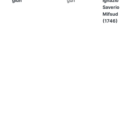
giuħ
ġuħ
Ignazio
Saverio
Mifsud
(1746)