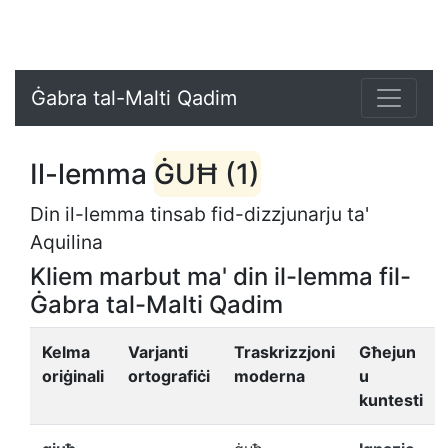
Ġabra tal-Malti Qadim
Il-lemma
ĠUĦ (1)
Din il-lemma tinsab fid-dizzjunarju ta'
Aquilina
Kliem marbut ma' din il-lemma fil-
Ġabra tal-Malti Qadim
Kelma
Varjanti
Traskrizzjoni
Għejun
oriġinali
ortografiċi
moderna
u
kuntesti