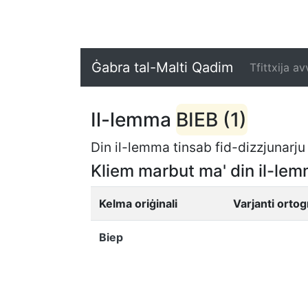
Ġabra tal-Malti Qadim
Tfittxija a
Il-lemma
BIEB (1)
Din il-lemma tinsab fid-dizzjunarju 
Kliem marbut ma' din il-lem
Kelma oriġinali
Varjanti ortog
Biep