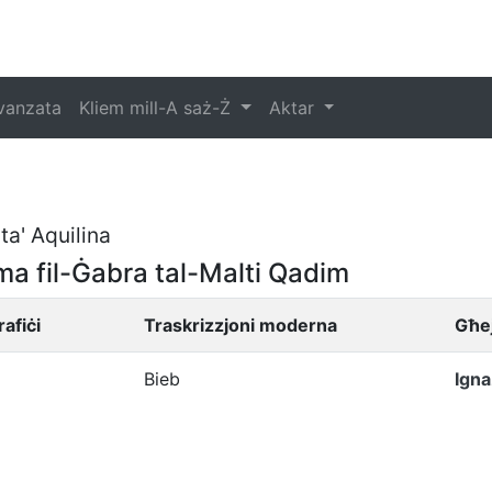
vvanzata
Kliem mill-A saż-Ż
Aktar
ta' Aquilina
ma fil-Ġabra tal-Malti Qadim
rafiċi
Traskrizzjoni moderna
Għej
Bieb
Igna