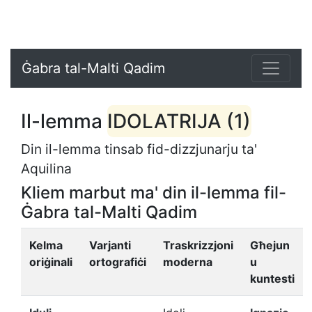
Ġabra tal-Malti Qadim
Il-lemma
IDOLATRIJA (1)
Din il-lemma tinsab fid-dizzjunarju ta'
Aquilina
Kliem marbut ma' din il-lemma fil-
Ġabra tal-Malti Qadim
Kelma
Varjanti
Traskrizzjoni
Għejun
oriġinali
ortografiċi
moderna
u
kuntesti