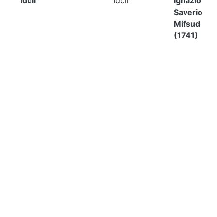
Iduli
Idoli
Ignazio
Saverio
Mifsud
(1741)