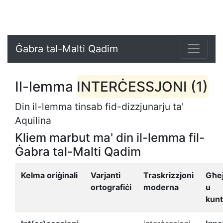
Ġabra tal-Malti Qadim
Il-lemma
INTERĊESSJONI (1)
Din il-lemma tinsab fid-dizzjunarju ta'
Aquilina
Kliem marbut ma' din il-lemma fil-
Ġabra tal-Malti Qadim
Kelma oriġinali
Varjanti
Traskrizzjoni
Għe
ortografiċi
moderna
u
kunt