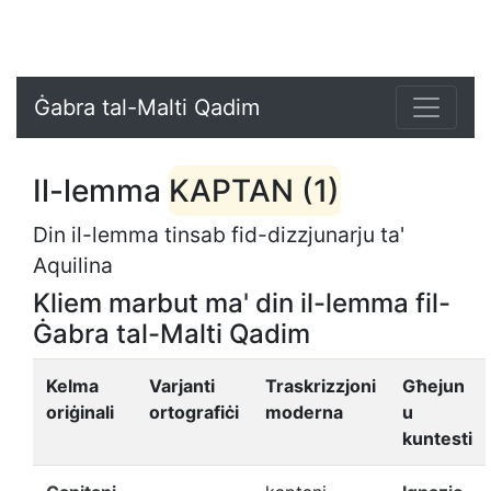
Ġabra tal-Malti Qadim
Il-lemma
KAPTAN (1)
Din il-lemma tinsab fid-dizzjunarju ta'
Aquilina
Kliem marbut ma' din il-lemma fil-
Ġabra tal-Malti Qadim
Kelma
Varjanti
Traskrizzjoni
Għejun
oriġinali
ortografiċi
moderna
u
kuntesti