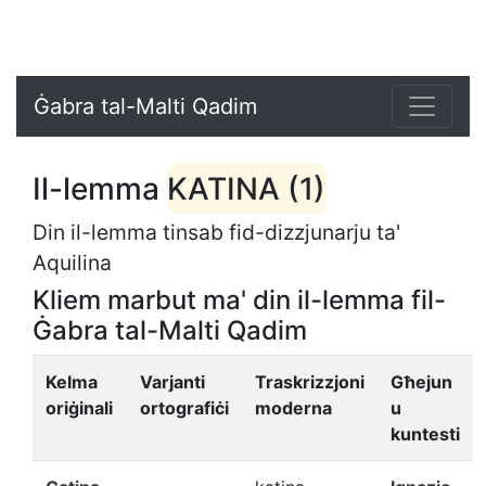
Ġabra tal-Malti Qadim
Il-lemma
KATINA (1)
Din il-lemma tinsab fid-dizzjunarju ta'
Aquilina
Kliem marbut ma' din il-lemma fil-
Ġabra tal-Malti Qadim
Kelma
Varjanti
Traskrizzjoni
Għejun
oriġinali
ortografiċi
moderna
u
kuntesti