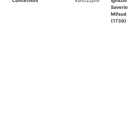
Cuncettioni
kuncizzjoni
Ignazio
Saverio
Mifsud
(1739)