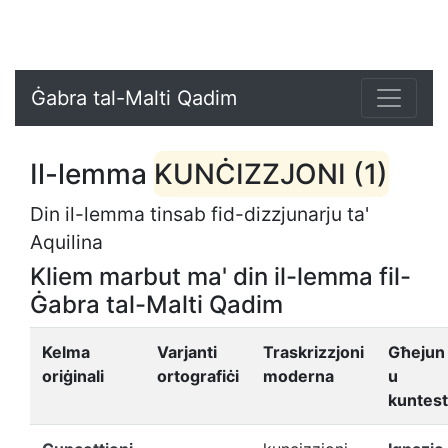
Ġabra tal-Malti Qadim
Il-lemma
KUNĊIZZJONI (1)
Din il-lemma tinsab fid-dizzjunarju ta'
Aquilina
Kliem marbut ma' din il-lemma fil-
Ġabra tal-Malti Qadim
Kelma
Varjanti
Traskrizzjoni
Għejun
oriġinali
ortografiċi
moderna
u
kuntest