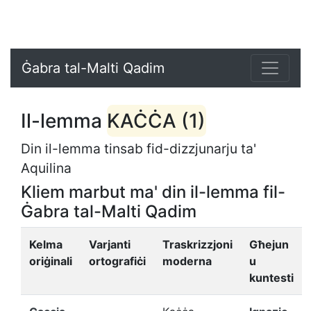
Ġabra tal-Malti Qadim
Il-lemma
KAĊĊA (1)
Din il-lemma tinsab fid-dizzjunarju ta'
Aquilina
Kliem marbut ma' din il-lemma fil-
Ġabra tal-Malti Qadim
Kelma
Varjanti
Traskrizzjoni
Għejun
oriġinali
ortografiċi
moderna
u
kuntesti