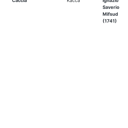
Caccia
Kaċċa
Ignazio
Saverio
Mifsud
(1741)