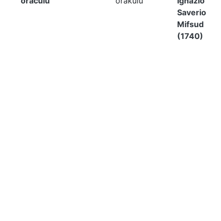
oraculu
orakulu
Ignazio
Saverio
Mifsud
(1740)