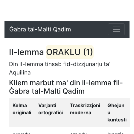
Ġabra tal-Malti Qadim
Il-lemma
ORAKLU (1)
Din il-lemma tinsab fid-dizzjunarju ta'
Aquilina
Kliem marbut ma' din il-lemma fil-
Ġabra tal-Malti Qadim
Kelma
Varjanti
Traskrizzjoni
Għejun
oriġinali
ortografiċi
moderna
u
kuntesti