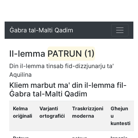
Ġabra tal-Malti Qadim
Il-lemma
PATRUN (1)
Din il-lemma tinsab fid-dizzjunarju ta'
Aquilina
Kliem marbut ma' din il-lemma fil-
Ġabra tal-Malti Qadim
Kelma
Varjanti
Traskrizzjoni
Għejun
oriġinali
ortografiċi
moderna
u
kuntesti