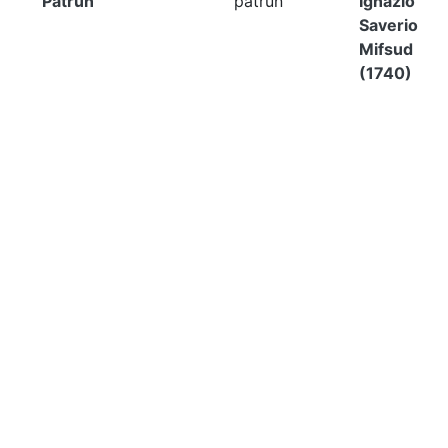
Patrun
patrun
Ignazio
Saverio
Mifsud
(1740)