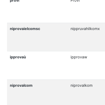
provi
Provi
niprovaielcomsc
nippruvahilkomx
ipprovaù
ipprovaw
niprovalcom
niprovalkom