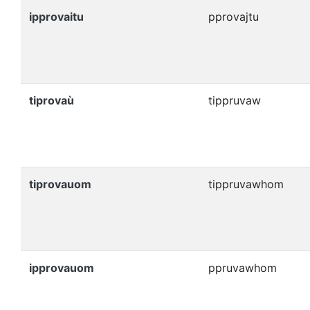
ipprovaitu
pprovajtu
tiprovaù
tippruvaw
tiprovauom
tippruvawhom
ipprovauom
ppruvawhom