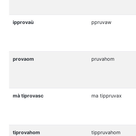
ipprovaù
ppruvaw
provaom
pruvahom
mà tiprovasc
ma tippruvax
tiprovahom
tippruvahom