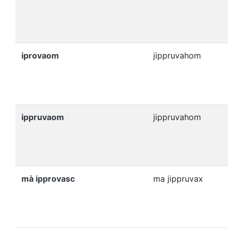
iprovaom
jippruvahom
ippruvaom
jippruvahom
mà ipprovasc
ma jippruvax