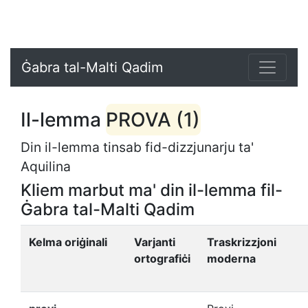
Ġabra tal-Malti Qadim
Il-lemma
PROVA (1)
Din il-lemma tinsab fid-dizzjunarju ta'
Aquilina
Kliem marbut ma' din il-lemma fil-
Ġabra tal-Malti Qadim
Kelma oriġinali
Varjanti
Traskrizzjoni
ortografiċi
moderna