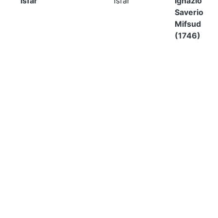
isfar
isfar
Ignazio
Saverio
Mifsud
(1746)