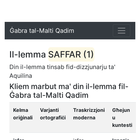
Ġabra tal-Malti Qadim
Il-lemma
SAFFAR (1)
Din il-lemma tinsab fid-dizzjunarju ta'
Aquilina
Kliem marbut ma' din il-lemma fil-
Ġabra tal-Malti Qadim
Kelma
Varjanti
Traskrizzjoni
Għejun
oriġinali
ortografiċi
moderna
u
kuntesti