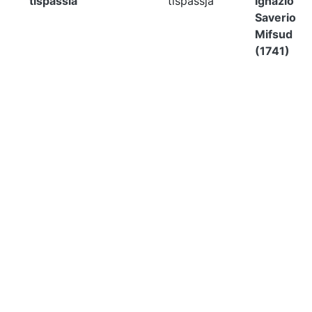
tispassia
tispassja
Ignazio
Saverio
Mifsud
(1741)