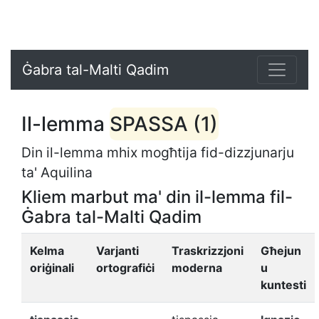
Ġabra tal-Malti Qadim
Il-lemma
SPASSA (1)
Din il-lemma mhix mogħtija fid-dizzjunarju
ta' Aquilina
Kliem marbut ma' din il-lemma fil-
Ġabra tal-Malti Qadim
Kelma
Varjanti
Traskrizzjoni
Għejun
oriġinali
ortografiċi
moderna
u
kuntesti