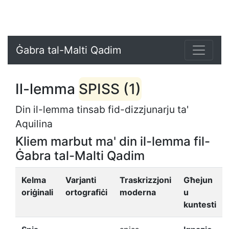
Ġabra tal-Malti Qadim
Il-lemma
SPISS (1)
Din il-lemma tinsab fid-dizzjunarju ta'
Aquilina
Kliem marbut ma' din il-lemma fil-
Ġabra tal-Malti Qadim
Kelma
Varjanti
Traskrizzjoni
Għejun
oriġinali
ortografiċi
moderna
u
kuntesti