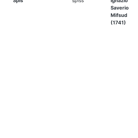
Spis
spiss
Ignazio
Saverio
Mifsud
(1741)