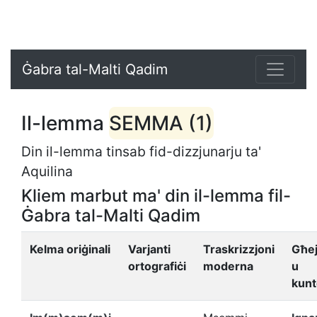
Ġabra tal-Malti Qadim
Il-lemma
SEMMA (1)
Din il-lemma tinsab fid-dizzjunarju ta'
Aquilina
Kliem marbut ma' din il-lemma fil-
Ġabra tal-Malti Qadim
Kelma oriġinali
Varjanti
Traskrizzjoni
Għe
ortografiċi
moderna
u
kunt