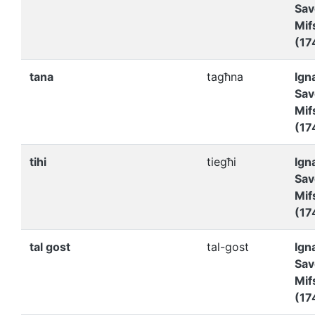
Sav
Mif
(17
tana
tagħna
Ign
Sav
Mif
(17
tihi
tiegħi
Ign
Sav
Mif
(17
tal gost
tal-gost
Ign
Sav
Mif
(17