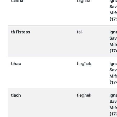
t’ahha
tagħha
Ign
Sav
Mif
(17
tà l’istess
tal-
Ign
Sav
Mif
(17
tihac
tiegħek
Ign
Sav
Mif
(17
tiach
tiegħek
Ign
Sav
Mif
(17