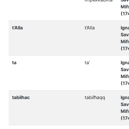
Mif
(17
t’Alla
t’Alla
Ign
Sav
Mif
(17
ta
ta’
Ign
Sav
Mif
(17
tabilhac
tabilħaqq
Ign
Sav
Mif
(17