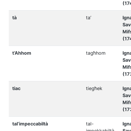
(17
tà
ta’
Ign
Sav
Mif
(17
t’Ahhom
tagħhom
Ign
Sav
Mif
(17
tiac
tiegħek
Ign
Sav
Mif
(17
tal’impeccabiltà
tal-
Ign
impekkabiltà
Sav