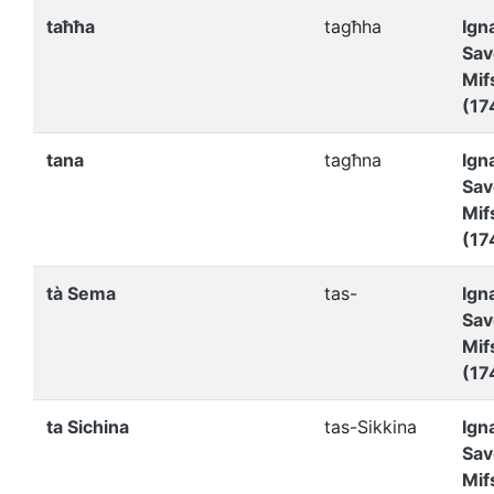
taħħa
tagħha
Ign
Sav
Mif
(17
tana
tagћna
Ign
Sav
Mif
(17
tà Sema
tas-
Ign
Sav
Mif
(17
ta Sichina
tas-Sikkina
Ign
Sav
Mif