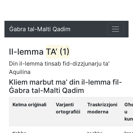
Ġabra tal-Malti Qadim
Il-lemma
TA’ (1)
Din il-lemma tinsab fid-dizzjunarju ta'
Aquilina
Kliem marbut ma' din il-lemma fil-
Ġabra tal-Malti Qadim
Kelma oriġinali
Varjanti
Traskrizzjoni
Għe
ortografiċi
moderna
u
kun