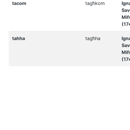
tacom
tagħkom
Ign
Sav
Mif
(17
tahha
tagħha
Ign
Sav
Mif
(17