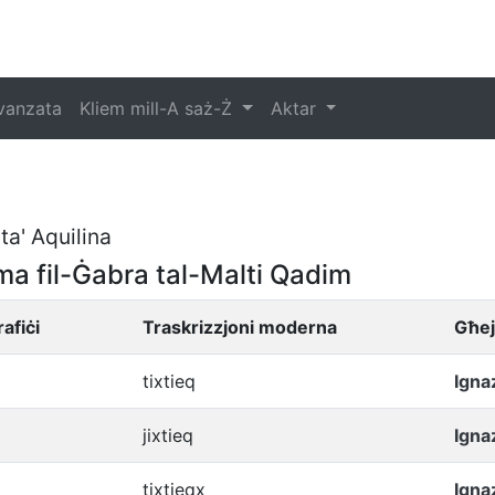
vvanzata
Kliem mill-A saż-Ż
Aktar
ta' Aquilina
ma fil-Ġabra tal-Malti Qadim
afiċi
Traskrizzjoni moderna
Għej
tixtieq
Igna
jixtieq
Igna
tixtieqx
Igna