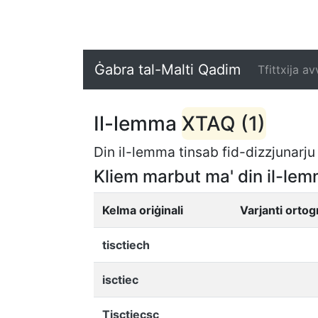
Ġabra tal-Malti Qadim
Tfittxija a
Il-lemma
XTAQ (1)
Din il-lemma tinsab fid-dizzjunarju 
Kliem marbut ma' din il-lem
Kelma oriġinali
Varjanti ortogr
tisctiech
isctiec
Tisctiecsc