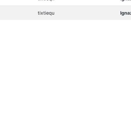
tixtiequ
Igna